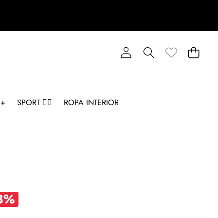
 +
SPORT 🏋️‍♂️
ROPA INTERIOR
8%