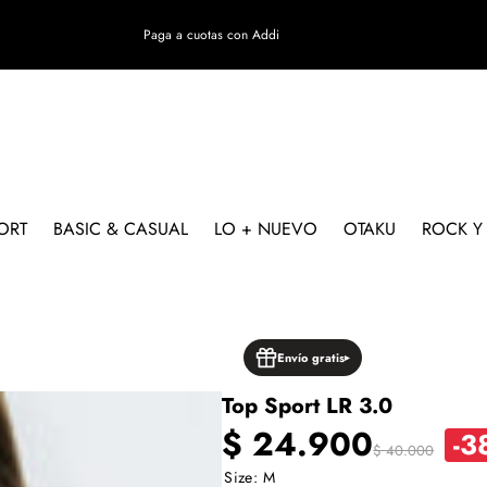
Paga a cuotas con Addi
ORT
BASIC & CASUAL
LO + NUEVO
OTAKU
ROCK Y
TO
Envío gratis
Top Sport LR 3.0
Precio
Precio
$ 24.900
-3
$ 40.000
Size:
M