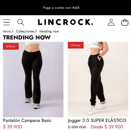
Paga a cuotas con Addi
Inicio
Colecciones
trending now
TRENDING NOW
Pantalón
Jogger
Oferta
Oferta
Campana
3.0
Basic
SUPER
ELÁSTICO
Pantalón Campana Basic
Jogger 3.0 SUPER ELÁSTICO
Precio
$ 39.900
Precio
Precio
Desde
$ 39.900
$ 200.000