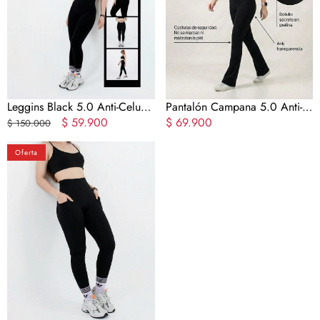
🍊
&
ANTICELULITIS
😍
Leggins Black 5.0 Anti-Celu
Pantalón Campana 5.0 Anti-
🍊
Precio
Precio
$ 59.900
Transparencia &
Precio
$ 69.900
$ 150.000
regular
en
ANTICELULITIS 😍
en
Leggins
oferta
oferta
Oferta
4.0
Control
abdomen
Anti
C
🍊
(Bolsillos
Laterales)