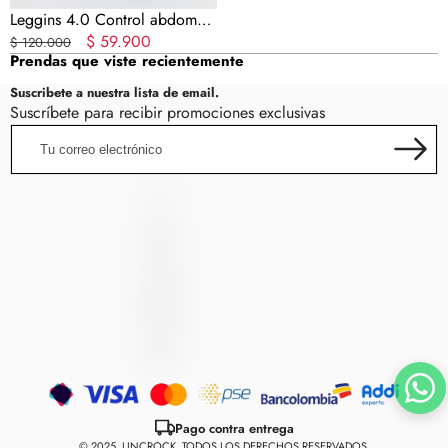
Leggins 4.0 Control abdomen
Anti C 🍊 (Bolsillos Laterales)
Precio
Precio
$ 59.900
$ 120.000
Prendas que viste recientemente
regular
en
oferta
Suscribete a nuestra lista de email.
Suscríbete para recibir promociones exclusivas
Tu
correo
electrónico
LincRock
L
I
N
C
R
O
C
K
Métodos
de
Pago contra entrega
pago
© 2025, LINCROCK, TODOS LOS DERECHOS RESERVADOS.