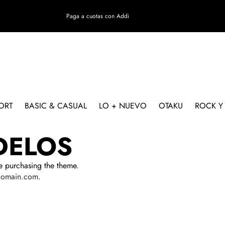
Paga a cuotas con Addi
ORT
BASIC & CASUAL
LO + NUEVO
OTAKU
ROCK Y
DELOS
 purchasing the theme.
omain.com
.