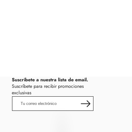
Suscribete a nuestra lista de email.
Suscríbete para recibir promociones
exclusivas
Tu
correo
electrónico
LincRock
L
I
N