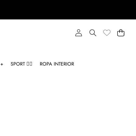
 +
SPORT 🏋️‍♂️
ROPA INTERIOR