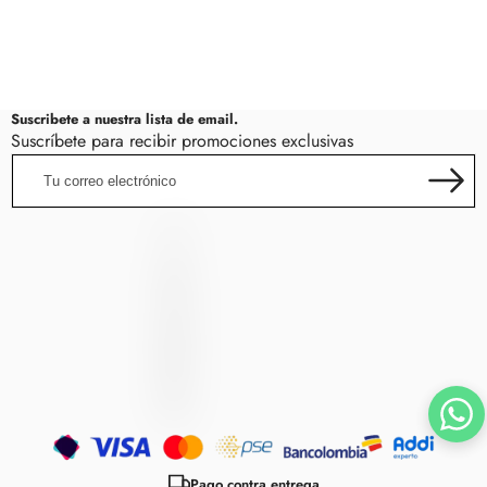
Suscribete a nuestra lista de email.
Suscríbete para recibir promociones exclusivas
Tu
correo
electrónico
LincRock
L
I
N
C
R
O
C
K
Métodos
de
Pago contra entrega