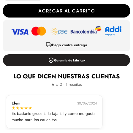
AGREGAR AL CARRITO
Pago contra entrega
Garantía de fábrica
LO QUE DICEN NUESTRAS CLIENTAS
★ 5.0 · 1 reseñas
Eleni
30/06/2024
★
★
★
★
★
Es bastante gruecita la faja tal y como me gusta
mucho para los cauchitos