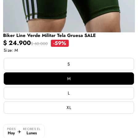
Biker Line Verde Militar Tela Gruesa SALE
Precio
Precio
$ 24.900
-59%
$ 60.000
en
regular
Size:
M
oferta
S
M
L
XL
PIDES
RECIBES EL
✈️
Hoy
Lunes