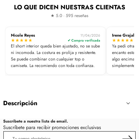
LO QUE DICEN NUESTRAS CLIENTAS
★ 5.0 · 595 reseñas
Nicole Reyes
Irene Grajale
11/04/2026
★
★
★
★
★
★
★
★
★
★
✔ Compra verificada
El short interior queda bien ajustado, no se sube
Ya pedi otra e
ni incomoda. La costura es prolija y resistente.
encanto esta. E
Se puede combinar con cualquier top o
algo encima. E
camiseta. La recomiendo con toda confianza.
simplemente pa
facilmente, es
producto, muy
Descripción
Suscribete a nuestra lista de email.
Suscríbete para recibir promociones exclusivas
Tu