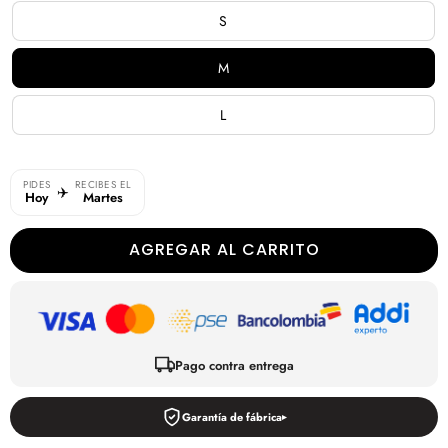
oferta
S
M
L
PIDES
RECIBES EL
✈️
Hoy
Martes
AGREGAR AL CARRITO
Pago contra entrega
Garantía de fábrica