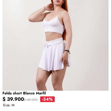
ABRIR
IMAGEN
EN
PANTALLA
COMPLETA
Falda short Blanco Marfíl
Precio
Precio
$ 39.900
-34%
$ 60.000
en
regular
Size:
M