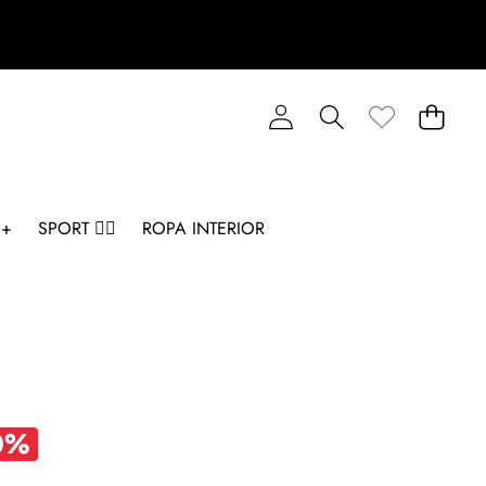
 +
SPORT 🏋️‍♂️
ROPA INTERIOR
0%