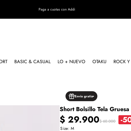
Paga a cuotas con Addi
ORT
BASIC & CASUAL
LO + NUEVO
OTAKU
ROCK Y
TO
Envío gratis
Short Bolsillo Tela Gruesa
Precio
Precio
$ 29.900
-5
$ 60.000
Size:
M