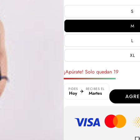
en
regula
oferta
S
M
L
XL
¡Apúrate! Solo quedan 19
PIDES
RECIBES EL
✈️
Hoy
Martes
AGRE