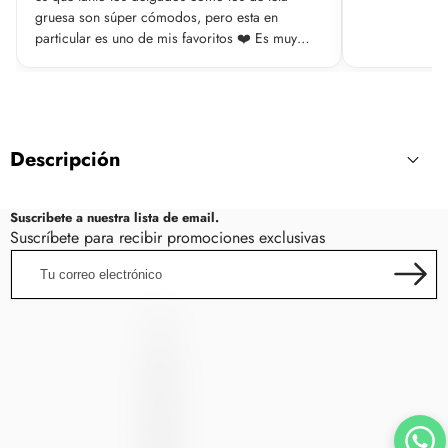
gruesa son súper cómodos, pero esta en
particular es uno de mis favoritos ❤️ Es muy
cómodo, fresco y no transparenta❤️
Descripción
NUEVO SHORT BLACK LR MOLDEADOR CORTE
Suscribete a nuestra lista de email.
ALTO
CORTO
ULTRAFIT
(NO TRANSPARENTE) 🏋️‍♂️
Suscríbete para recibir promociones exclusivas
Tu
El modelo está usando talla M,
correo
electrónico
LincRock
Su altura es: 1.60 mts y sus medidas son: 83-65-
L
90
I
N
¿Quieres sentirte segura y cómoda en el
C
R
gimnasio?
O