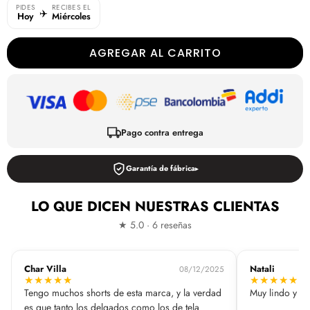
PIDES
RECIBES EL
✈️
Hoy
Miércoles
AGREGAR AL CARRITO
Pago contra entrega
Garantía de fábrica
LO QUE DICEN NUESTRAS CLIENTAS
★ 5.0 · 6 reseñas
Char Villa
Natali
08/12/2025
★
★
★
★
★
★
★
★
★
★
Tengo muchos shorts de esta marca, y la verdad
Muy lindo y tel
es que tanto los delgados como los de tela