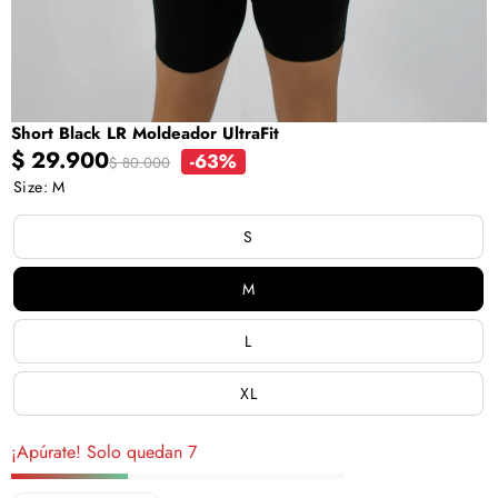
Short Black LR Moldeador UltraFit
Precio
Precio
$ 29.900
-63%
$ 80.000
en
regular
Size:
M
oferta
S
M
L
XL
¡Apúrate! Solo quedan 7