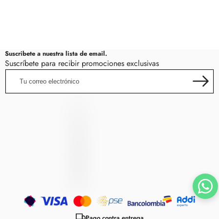
Suscribete a nuestra lista de email.
Suscríbete para recibir promociones exclusivas
Tu
correo
electrónico
LincRock
L
I
N
C
R
O
C
K
Métodos
de
Pago contra entrega