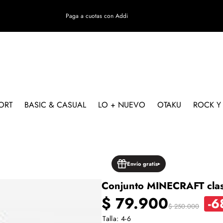
Paga a cuotas con Addi
ORT
BASIC & CASUAL
LO + NUEVO
OTAKU
ROCK Y
TO
Envío gratis
Conjunto MINECRAFT clas
Precio
Precio
$ 79.900
-
$ 250.000
Talla:
4-6