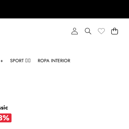
 +
SPORT 🏋️‍♂️
ROPA INTERIOR
sic
68%