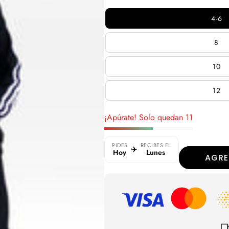
en
regular
oferta
4-6
8
10
12
¡Apúrate! Solo quedan 11
PIDES
RECIBES EL
✈️
Hoy
Lunes
AGRE