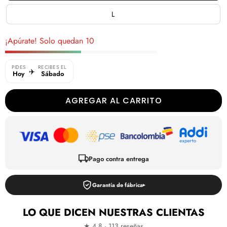
L
¡Apúrate! Solo quedan 10
PIDES
RECIBES EL
✈️
Hoy
Sábado
AGREGAR AL CARRITO
Pago contra entrega
Garantía de fábrica
LO QUE DICEN NUESTRAS CLIENTAS
★ 4.8 · 113 reseñas