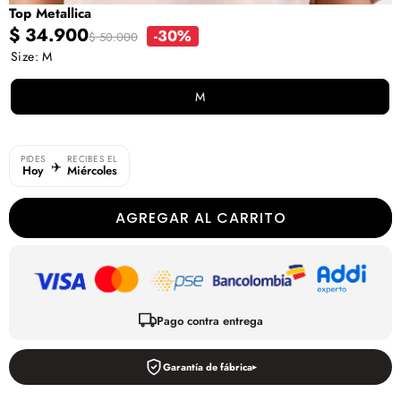
Top Metallica
Precio
Precio
$ 34.900
-30%
$ 50.000
en
regular
Size:
M
oferta
M
PIDES
RECIBES EL
✈️
Hoy
Miércoles
AGREGAR AL CARRITO
Pago contra entrega
Garantía de fábrica