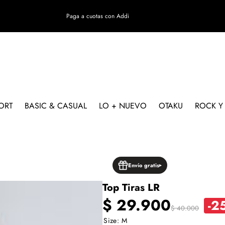
Paga a cuotas con Addi
ORT
BASIC & CASUAL
LO + NUEVO
OTAKU
ROCK Y
TO
Envío gratis
Top Tiras LR
Precio
Precio
$ 29.900
-2
$ 40.000
Size:
M