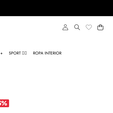
 +
SPORT 🏋️‍♂️
ROPA INTERIOR
5%