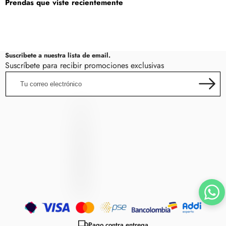
Prendas que viste recientemente
regular
en
oferta
Suscribete a nuestra lista de email.
Suscríbete para recibir promociones exclusivas
Tu
correo
electrónico
LincRock
L
I
N
C
R
O
C
K
Métodos
de
Pago contra entrega