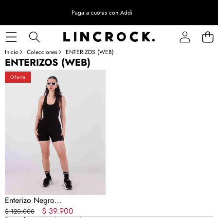
Paga a cuotas con Addi
Inicio
Colecciones
ENTERIZOS (WEB)
ENTERIZOS (WEB)
Enterizo
Oferta
Negro
AntiTransparencia
Enterizo Negro
AntiTransparencia
Precio
Precio
$ 39.900
$ 120.000