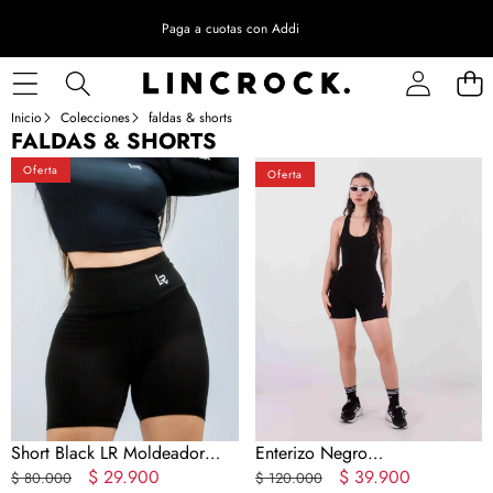
Paga a cuotas con Addi
Inicio
Colecciones
faldas & shorts
FALDAS & SHORTS
Short
Enterizo
Oferta
Oferta
Black
Negro
LR
AntiTransparencia
Moldeador
UltraFit
Short Black LR Moldeador
Enterizo Negro
UltraFit
Precio
Precio
$ 29.900
AntiTransparencia
Precio
Precio
$ 39.900
$ 80.000
$ 120.000