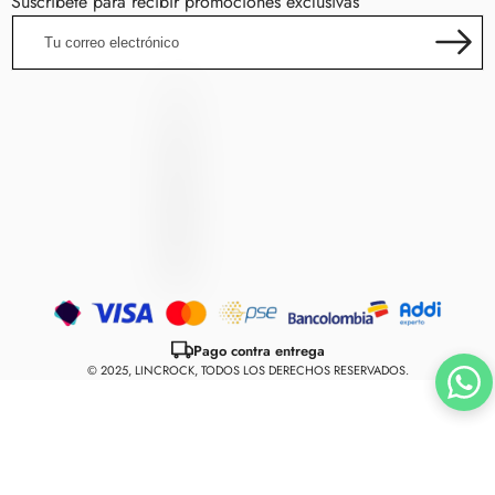
Suscríbete para recibir promociones exclusivas
Tu
correo
electrónico
LincRock
L
I
N
C
R
O
C
K
Métodos
de
Pago contra entrega
pago
© 2025, LINCROCK, TODOS LOS DERECHOS RESERVADOS.