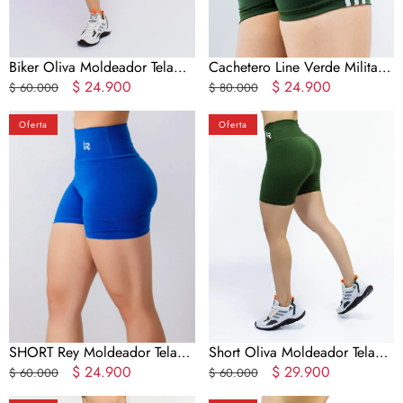
Biker Oliva Moldeador Tela
Cachetero Line Verde Militar
Gruesa
Precio
Precio
$ 24.900
Tela Gruesa MS
Precio
Precio
$ 24.900
$ 60.000
$ 80.000
regular
en
regular
en
SHORT
Short
oferta
oferta
Oferta
Oferta
Rey
Oliva
Moldeador
Moldeador
Tela
Tela
Gruesa
Gruesa
SHORT Rey Moldeador Tela
Short Oliva Moldeador Tela
Gruesa
Precio
Precio
$ 24.900
Gruesa
Precio
Precio
$ 29.900
$ 60.000
$ 60.000
regular
en
regular
en