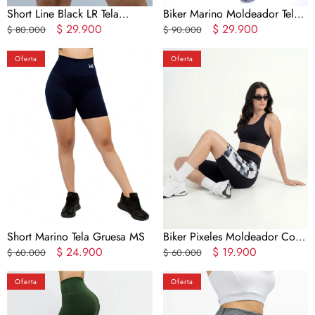
Short Line Black LR Tela
Biker Marino Moldeador Tela
Gruesa
Precio
Precio
$ 29.900
Gruesa
Precio
Precio
$ 29.900
$ 80.000
$ 90.000
regular
en
regular
en
Short
Biker
oferta
oferta
Oferta
Oferta
Marino
Pixeles
Tela
Moldeador
Gruesa
Con
MS
Bolsillos
Short Marino Tela Gruesa MS
Biker Pixeles Moldeador Con
Precio
Precio
$ 24.900
Bolsillos
Precio
Precio
$ 19.900
$ 60.000
$ 60.000
regular
en
regular
en
Cachetero
Cachetero
oferta
oferta
Oferta
Oferta
Oliva
Line
Moldeador
Gris