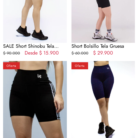
MS
SALE Short Shinobu Tela
Short Bolsillo Tela Gruesa
Gruesa MS
Precio
Precio
Desde
$ 15.900
Precio
Precio
$ 29.900
$ 90.000
$ 60.000
regular
en
regular
en
Short
Biker
oferta
oferta
Oferta
Oferta
Line
Marino
Black
Moldeador
LR
Tela
Tela
Gruesa
Gruesa