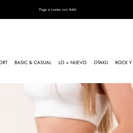
Paga a cuotas con Addi
ORT
BASIC & CASUAL
LO + NUEVO
OTAKU
ROCK Y