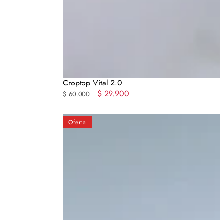
Croptop Vital 2.0
Precio
Precio
$ 29.900
$ 60.000
regular
en
oferta
Top
Oferta
Bra
Deportivo
Negro