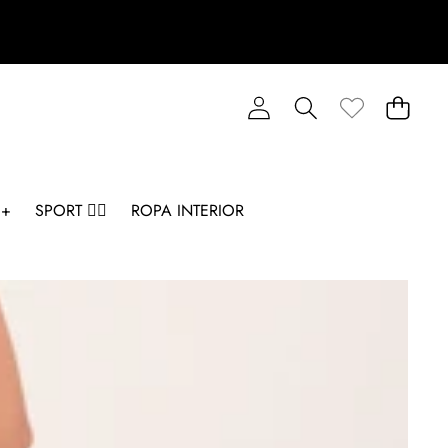
 +
SPORT 🏋️‍♂️
ROPA INTERIOR