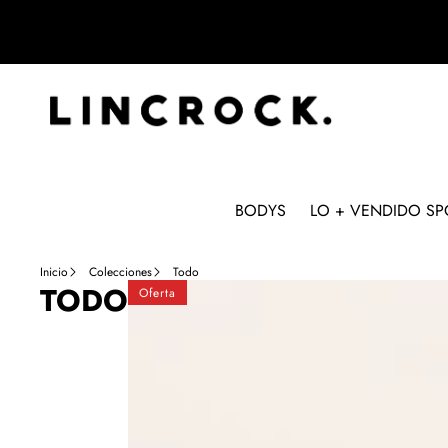
BODYS
LO + VENDIDO SP
Inicio
Colecciones
Todo
Jogger
TODO
Oferta
3.0
SUPER
ELÁSTICO