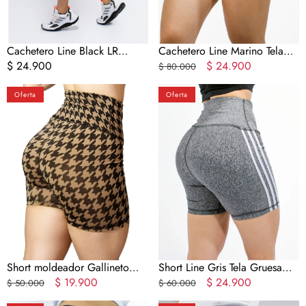
Cachetero Line Black LR
Cachetero Line Marino Tela
UltraFit
Precio
$ 24.900
Gruesa MS
Precio
Precio
$ 24.900
$ 80.000
regular
regular
en
Short
Short
oferta
Oferta
Oferta
moldeador
Line
Gallineto
Gris
SALE
Tela
Gruesa
MS
Short moldeador Gallineto
Short Line Gris Tela Gruesa
SALE
Precio
Precio
$ 19.900
MS
Precio
Precio
$ 24.900
$ 50.000
$ 60.000
regular
en
regular
en