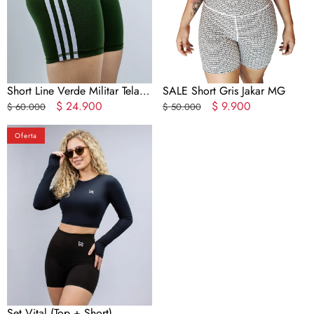
MS
Short Line Verde Militar Tela
SALE Short Gris Jakar MG
Gruesa MS
Precio
Precio
$ 24.900
Precio
Precio
$ 9.900
$ 60.000
$ 50.000
regular
en
regular
en
Set
oferta
oferta
Oferta
Vital
(Top
+
Short)
Set Vital (Top + Short)