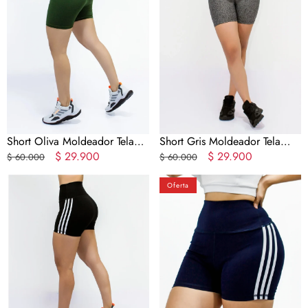
Tela
Tela
Gruesa
Gruesa
Short Oliva Moldeador Tela
Short Gris Moldeador Tela
Gruesa
Precio
Precio
$ 29.900
Gruesa
Precio
Precio
$ 29.900
$ 60.000
$ 60.000
regular
en
regular
en
Cachetero
Cachetero
oferta
oferta
Oferta
Line
Line
Black
Marino
LR
Tela
UltraFit
Gruesa
MS