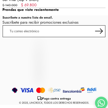
Precio
Precio
$ 69.800
$ 140.000
Prendas que viste recientemente
regular
en
oferta
Suscribete a nuestra lista de email.
Suscríbete para recibir promociones exclusivas
Tu
correo
electrónico
LincRock
L
I
N
C
R
O
C
K
Métodos
de
Pago contra entrega
pago
© 2025, LINCROCK, TODOS LOS DERECHOS RESERVADOS.