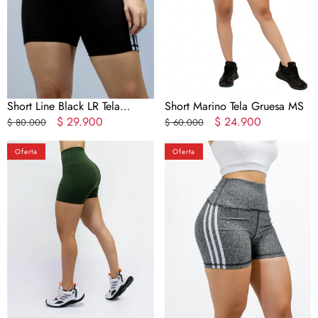
Gruesa
Short Line Black LR Tela
Short Marino Tela Gruesa MS
Gruesa
Precio
Precio
$ 29.900
Precio
Precio
$ 24.900
$ 80.000
$ 60.000
regular
en
regular
en
Cachetero
Cachetero
oferta
oferta
Oferta
Oferta
Oliva
Line
Moldeador
Gris
Tela
Tela
Gruesa
Gruesa
MS